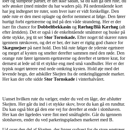
loer og sumpede partier, er det ikke sådan, så du kan gå den rute, du
selv ønsker (med mindre du har waders på). På nedenstående kort
har jeg indtegnet tre ruter, som hver især er vidt forskellige. Den
røde rute er den mest oplagte og derfor nemmest at følge. Den fører
hurtigt forbi egetræerne og ind på den våde strandeng. Her er der
især fin chance for
Dobbeltbekkasin
og
Rørhøg/Blå Kærhøg
(alt
efter årstiden). Det er også i de enkeltstående småtræer og buske på
dette stykke, jeg tit ser
Stor Tornskade.
Efter noget tid skærer ruten
igennem rørskoven, og det er her, der især er rigtig god chance for
Skægmejser
på nært hold. Den blå rute følger de yderste egetræer
og meget af kysten og smelter derefter sammen med den røde. Den
orange rute fører igennem egetræerne og derefter et tættere krat, for
dernæst at lede ud til et stykke eng med små vandhuller. Her er der
typisk noget tørrere end nede omkring kysten. Hold øje med det
levende hegn, der adskiller Skejten fra de omkringliggende marker.
Her kan der ofte sidde
Stor Tornskade
i vinterhalvåret.
Uanset hvilken rute du vælger, ender du ved en låge, der afslutter
Skejten. Her går du ind i et stykke skov, hvor du kan gå en rundtur.
Du kan også blot gå den ene vej for derefter at ende i slotshaven.
Her kan der ligeledes være fint med småfugleliv. Går du igennem
slotshaven, ender du ved parkeringspladsen markeret med B.
Ud over den del af Skejten, der ligger sydvest for de store egetræer,