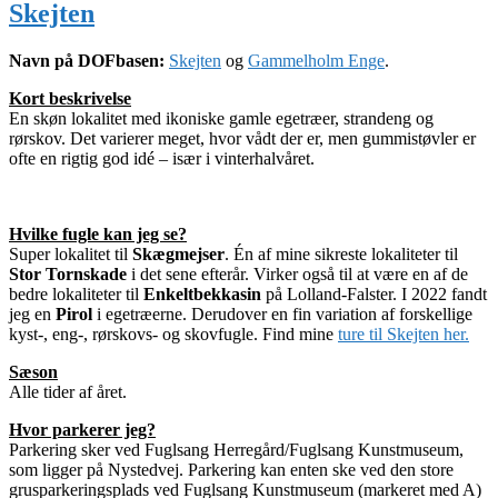
Skejten
Navn på DOFbasen:
Skejten
og
Gammelholm Enge
.
Kort beskrivelse
En skøn lokalitet med ikoniske gamle egetræer, strandeng og
rørskov. Det varierer meget, hvor vådt der er, men gummistøvler er
ofte en rigtig god idé – især i vinterhalvåret.
Hvilke fugle kan jeg se?
Super lokalitet til
Skægmejser
. Én af mine sikreste lokaliteter til
Stor Tornskade
i det sene efterår. Virker også til at være en af de
bedre lokaliteter til
Enkeltbekkasin
på Lolland-Falster. I 2022 fandt
jeg en
Pirol
i egetræerne. Derudover en fin variation af forskellige
kyst-, eng-, rørskovs- og skovfugle. Find mine
ture til Skejten her.
Sæson
Alle tider af året.
Hvor parkerer jeg?
Parkering sker ved Fuglsang Herregård/Fuglsang Kunstmuseum,
som ligger på Nystedvej. Parkering kan enten ske ved den store
grusparkeringsplads ved Fuglsang Kunstmuseum (markeret med A)