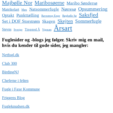
Majbølle Nor
Maribosøerne
Maribo Søndersø
Opsummering
Nørresø
Natsommerfugle
Matrikelart
Møn
Saksfjed
Optakt
Punkttælling
Ravnstrup Enge
Røgbølle Sø
Skejten
Sommerfugle
Set i DOF Storstrøm
Skagen
Årsart
Stevns
Tingsted Å
Sverige
Vigsnæs
Fuglesider og -blogs jeg følger. Skriv mig en mail,
hvis du kender til gode sider, jeg mangler:
Netfugl.dk
Club 300
BirdingNJ
Cheferne i felten
Fugle i Faxe Kommune
Friggens Blog
Fugleknudsen.dk