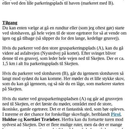
eller ved den lille parkeringsplads til haven (markeret med B).
Tilgang
Du kan enten vælge at gå en rundtur eller (som jeg oftest gør) starte
ved slotshaven, gå hele vejen til de store egetræer for så at vende om
igen og gå tilbage (så slipper du for den lange, kedelige grusvej).
Hvis du parkerer ved den store grusparkeringsplads (A), kan du gå
videre ad asfaltvejen (Nystedvej på kortet). Efter svinget bliver
denne til en grusvej, som leder hele vejen ned til Skejten. Der er ca.
1,5 km i alt fra parkeringsplads til Skejten.
Hvis du parkerer ved slotshaven (B), går du igennem slotshaven så
langt mod sydøst du kan komme. Her møder du et lille stykke skov,
som du kan gå igennem, og så når du en låge, som markerer starten
på Skejten.
Hvis du starter ved grusparkeringspladsen (A) og går ad grusvejen
ned til Skejten, er det første du møder, området med de store,
ikoniske, gamle egetræer. Det er et fantastisk sted, som bør opleves.
I træerne er der chance for forskellige skovfugle, heriblandt
Pirol
,
Huldue
og
Korttået Træløber.
Herfra kan du fortsætte turen mod
sydvest ad Skejten. Der er flere mulige ruter, men da der er mange