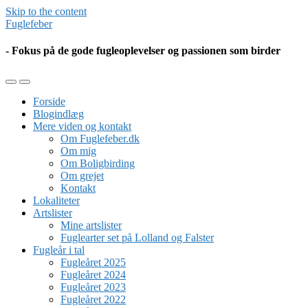
Skip to the content
Fuglefeber
- Fokus på de gode fugleoplevelser og passionen som birder
Toggle
Toggle
the
the
Forside
mobile
search
Blogindlæg
menu
field
Mere viden og kontakt
Om Fuglefeber.dk
Om mig
Om Boligbirding
Om grejet
Kontakt
Lokaliteter
Artslister
Mine artslister
Fuglearter set på Lolland og Falster
Fugleår i tal
Fugleåret 2025
Fugleåret 2024
Fugleåret 2023
Fugleåret 2022