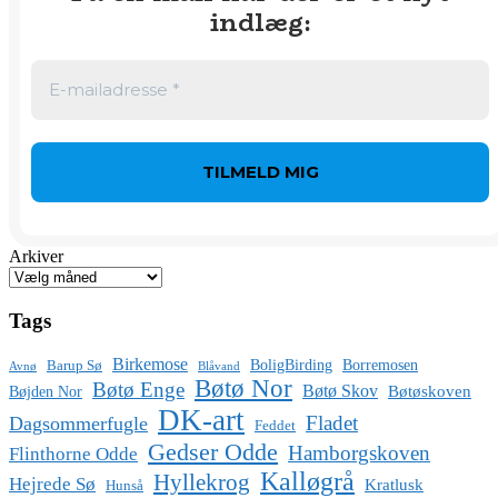
indlæg
:
Arkiver
Tags
Birkemose
BoligBirding
Borremosen
Barup Sø
Avnø
Blåvand
Bøtø Nor
Bøtø Enge
Bøtø Skov
Bøtøskoven
Bøjden Nor
DK-art
Fladet
Dagsommerfugle
Feddet
Gedser Odde
Hamborgskoven
Flinthorne Odde
Kalløgrå
Hyllekrog
Hejrede Sø
Kratlusk
Hunså