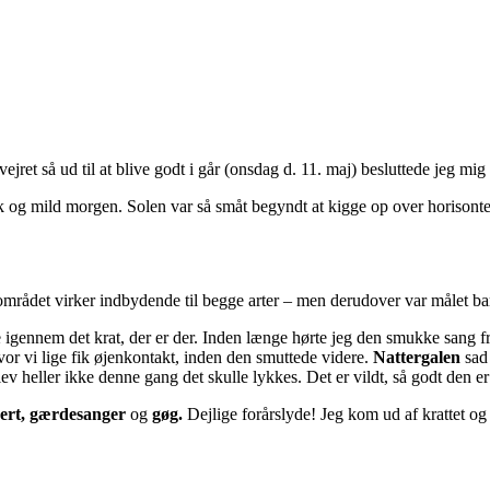
a vejret så ud til at blive godt i går (onsdag d. 11. maj) besluttede jeg mi
muk og mild morgen. Solen var så småt begyndt at kigge op over horison
mrådet virker indbydende til begge arter – men derudover var målet bar
le igennem det krat, der er der. Inden længe hørte jeg den smukke sang f
 hvor vi lige fik øjenkontakt, inden den smuttede videre.
Nattergalen
sad 
ev heller ikke denne gang det skulle lykkes. Det er vildt, så godt den er 
jert, gærdesanger
og
gøg.
Dejlige forårslyde! Jeg kom ud af krattet o