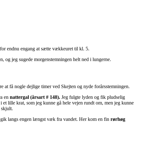
g for endnu engang at sætte vækkeuret til kl. 5.
ten, og jeg sugede morgenstemningen helt ned i lungerne.
e at få nogle dejlige timer ved Skejten og nyde forårsstemningen.
ra en
nattergal
(årsart # 148).
Jeg fulgte lyden og fik pludselig
i et lille krat, som jeg kunne gå hele vejen rundt om, men jeg kunne
skjult.
g gik langs engen længst væk fra vandet. Her kom en fin
rørhøg