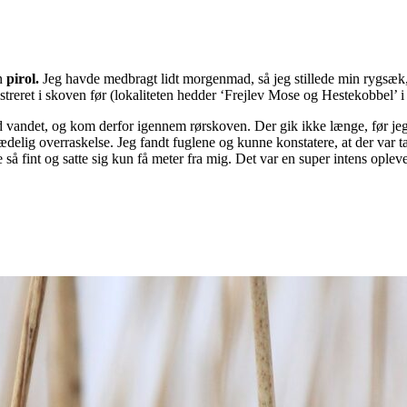
en
pirol.
Jeg havde medbragt lidt morgenmad, så jeg stillede min rygsæk,
gistreret i skoven før (lokaliteten hedder ‘Frejlev Mose og Hestekobbel’
 vandet, og kom derfor igennem rørskoven. Der gik ikke længe, før jeg h
ædelig overraskelse. Jeg fandt fuglene og kunne konstatere, at der var ta
e så fint og satte sig kun få meter fra mig. Det var en super intens opleve