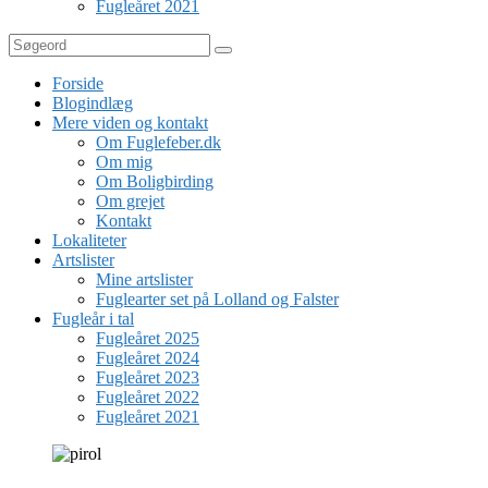
Fugleåret 2021
Søg
Forside
Blogindlæg
Mere viden og kontakt
Om Fuglefeber.dk
Om mig
Om Boligbirding
Om grejet
Kontakt
Lokaliteter
Artslister
Mine artslister
Fuglearter set på Lolland og Falster
Fugleår i tal
Fugleåret 2025
Fugleåret 2024
Fugleåret 2023
Fugleåret 2022
Fugleåret 2021