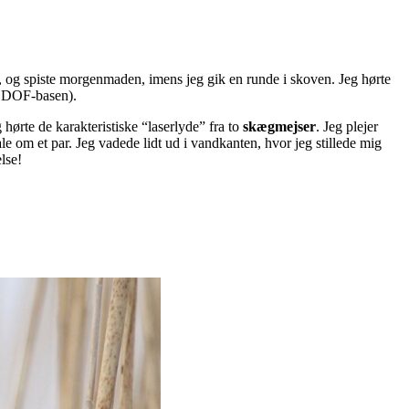
 og spiste morgenmaden, imens jeg gik en runde i skoven. Jeg hørte
 i DOF-basen).
ørte de karakteristiske “laserlyde” fra to
skægmejser
. Jeg plejer
le om et par. Jeg vadede lidt ud i vandkanten, hvor jeg stillede mig
lse!