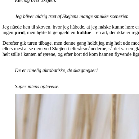
Rørhøg over Skejten.
Jeg bliver aldrig træt af Skejtens mange smukke scenerier.
Jeg nåede hen til skoven, hvor jeg håbede, at jeg måske kunne høre 
ingen
pirol
, men hørte til gengæld en
huldue
– en art, der ikke er re
Derefter gik turen tilbage, men denne gang holdt jeg mig helt ude mod
ellers mest at se dem ved Skejten i efterårsmånederne, så det var en gl
helt stille i kanten af rørene, og efter kort tid kom hannen flyvende lig
De er rimelig akrobatiske, de skægmejser!
Super intens oplevelse.