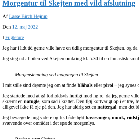
Morgentur til Skejten med vild afslutning
Af
Lasse Birch Højrup
Den
12. maj 2022
I
Fugleture
Jeg har i lidt tid gerne ville have en tidlig morgentur til Skejten, og d
Jeg steg ud af bilen ved Skejten omkring kl. 5.30 til en fantastisk s
Morgenstemning ved indgangen til Skejten.
I mit stille sind drømte jeg om at finde
blåhals
eller
pirol
– jeg synes o
Jeg startede med at gå forholdsvis hurtigt mod højre, da jeg gerne vil
skræmt en
natugle
, som sad i krattet. Den fløj kortvarigt op i et træ,
alligevel ikke få øje på den. Jeg har aldrig
set
en
nattergal
, men det bl
Jeg bevægede mig videre og fik både hørt
havesanger, munk, rødst
svævende over området i det spæde morgenlys.