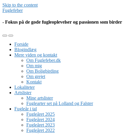
Skip to the content
Fuglefeber
- Fokus på de gode fugleoplevelser og passionen som birder
Toggle
Toggle
the
the
Forside
mobile
search
Blogindlæg
menu
field
Mere viden og kontakt
Om Fuglefeber.dk
Om mig
Om Boligbirding
Om grejet
Kontakt
Lokaliteter
Artslister
Mine artslister
Fuglearter set på Lolland og Falster
Fugleår i tal
Fugleåret 2025
Fugleåret 2024
Fugleåret 2023
Fugleåret 2022