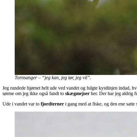
Tornsanger – “jeg kan, jeg tør, jeg vil”.
Jeg rundede hjørnet helt ude ved vandet og fulgte kystlinjen indad, h
sørme om jeg ikke også fandt to
skægmejser
her. Der har jeg aldrig 
Ude i vandet var to
fjordterner
i gang med at fiske, og den ene satte s