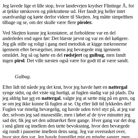
Jeg lavede lige et lille stop, hvor landevejen krydser Flintinge Å, for
at tjekke rørskoven og pilekrattene ud. Her fandt jeg heller intet
usædvanligt og kørte derfor videre til Skejten. Jeg måtte simpelthen
tilbage og se, om der skulle være flere
piroler.
Ved Skejten kunne jeg konstatere, at forholdene var en del
anderledes end ugen før: Det blæste jævnt og var en del køligere.
Jeg gik stille og roligt i gang med metodisk at kigge trækronerne
igennem efter bevægelser, imens jeg bevægede mig igennem
området. Jeg så og hørte en del
rødstjert
og
gulbug
, men fandt
ingen
pirol
. Det ville næsten også være for godt til at være sandt.
Gulbug.
Efter lidt tid nåede jeg det krat, hvor jeg havde hørt en
nattergal
synge sidst, og det viste sig hurtigt, at fuglen stadig var på plads. Da
jeg aldrig har
set
en
nattergal
, valgte jeg at sætte mig på en gren, og
se om jeg ikke kunne få fuglen at se. Og efter lidt tid lykkedes det!
Fuglen var rimelig bevægelig, og havde uden tvivl styr på, at jeg var
der, selvom jeg sad mussestille, men i løbet af de tyve minutter jeg
sad der, fik jeg set den udmærket flere gange. Hver gang var det dog
i små glimt og imellem den tætte bevoksning, hvor den bevægede
sig rundt i pauserne imellem dens sang. Jeg var overrasket over,
hvor stor den var. Jeg havde forestillet mig en mindre sanger, men