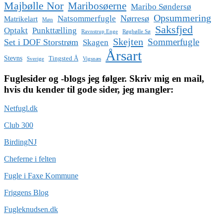
Majbølle Nor
Maribosøerne
Maribo Søndersø
Opsummering
Nørresø
Natsommerfugle
Matrikelart
Møn
Saksfjed
Optakt
Punkttælling
Ravnstrup Enge
Røgbølle Sø
Skejten
Sommerfugle
Set i DOF Storstrøm
Skagen
Årsart
Stevns
Tingsted Å
Sverige
Vigsnæs
Fuglesider og -blogs jeg følger. Skriv mig en mail,
hvis du kender til gode sider, jeg mangler:
Netfugl.dk
Club 300
BirdingNJ
Cheferne i felten
Fugle i Faxe Kommune
Friggens Blog
Fugleknudsen.dk