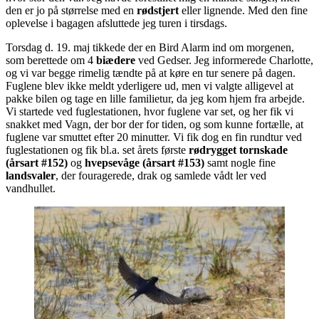
den er jo på størrelse med en
rødstjert
eller lignende. Med den fine
oplevelse i bagagen afsluttede jeg turen i tirsdags.
Torsdag d. 19. maj tikkede der en Bird Alarm ind om morgenen,
som berettede om 4
biædere
ved Gedser. Jeg informerede Charlotte,
og vi var begge rimelig tændte på at køre en tur senere på dagen.
Fuglene blev ikke meldt yderligere ud, men vi valgte alligevel at
pakke bilen og tage en lille familietur, da jeg kom hjem fra arbejde.
Vi startede ved fuglestationen, hvor fuglene var set, og her fik vi
snakket med Vagn, der bor der for tiden, og som kunne fortælle, at
fuglene var smuttet efter 20 minutter. Vi fik dog en fin rundtur ved
fuglestationen og fik bl.a. set årets første
rødrygget tornskade
(årsart #152)
og
hvepsevåge (årsart #153)
samt nogle fine
landsvaler
, der fouragerede, drak og samlede vådt ler ved
vandhullet.