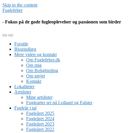
Skip to the content
Fuglefeber
- Fokus på de gode fugleoplevelser og passionen som birder
Toggle
Toggle
the
the
Forside
mobile
search
Blogindlæg
menu
field
Mere viden og kontakt
Om Fuglefeber.dk
Om mig
Om Boligbirding
Om grejet
Kontakt
Lokaliteter
Artslister
Mine artslister
Fuglearter set på Lolland og Falster
Fugleår i tal
Fugleåret 2025
Fugleåret 2024
Fugleåret 2023
Fugleåret 2022