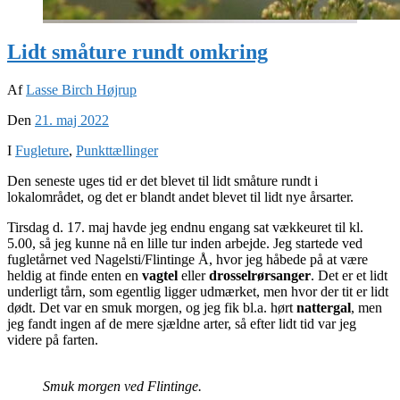
Lidt småture rundt omkring
Af
Lasse Birch Højrup
Den
21. maj 2022
I
Fugleture
,
Punkttællinger
Den seneste uges tid er det blevet til lidt småture rundt i
lokalområdet, og det er blandt andet blevet til lidt nye årsarter.
Tirsdag d. 17. maj havde jeg endnu engang sat vækkeuret til kl.
5.00, så jeg kunne nå en lille tur inden arbejde. Jeg startede ved
fugletårnet ved Nagelsti/Flintinge Å, hvor jeg håbede på at være
heldig at finde enten en
vagtel
eller
drosselrørsanger
. Det er et lidt
underligt tårn, som egentlig ligger udmærket, men hvor der tit er lidt
dødt. Det var en smuk morgen, og jeg fik bl.a. hørt
nattergal
, men
jeg fandt ingen af de mere sjældne arter, så efter lidt tid var jeg
videre på farten.
Smuk morgen ved Flintinge.