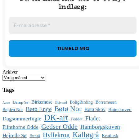
indlæg
:
Arkiver
Tags
Birkemose
BoligBirding
Borremosen
Barup Sø
Avnø
Blåvand
Bøtø Nor
Bøtø Enge
Bøtø Skov
Bøtøskoven
Bøjden Nor
DK-art
Fladet
Dagsommerfugle
Feddet
Gedser Odde
Hamborgskoven
Flinthorne Odde
Kalløgrå
Hyllekrog
Hejrede Sø
Kratlusk
Hunså