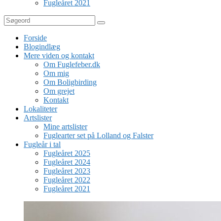
Fugleåret 2021
Søg
Forside
Blogindlæg
Mere viden og kontakt
Om Fuglefeber.dk
Om mig
Om Boligbirding
Om grejet
Kontakt
Lokaliteter
Artslister
Mine artslister
Fuglearter set på Lolland og Falster
Fugleår i tal
Fugleåret 2025
Fugleåret 2024
Fugleåret 2023
Fugleåret 2022
Fugleåret 2021