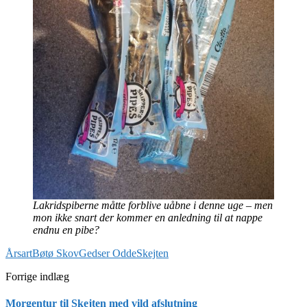
Lakridspiberne måtte forblive uåbne i denne uge – men
mon ikke snart der kommer en anledning til at nappe
endnu en pibe?
Årsart
Bøtø Skov
Gedser Odde
Skejten
Forrige indlæg
Morgentur til Skejten med vild afslutning