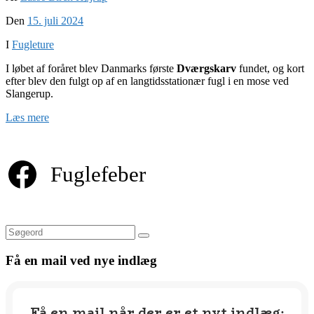
Den
15. juli 2024
I
Fugleture
I løbet af foråret blev Danmarks første
Dværgskarv
fundet, og kort
efter blev den fulgt op af en langtidsstationær fugl i en mose ved
Slangerup.
Læs mere
Fuglefeber
Søg
Få en mail ved nye indlæg
Få en mail når der er et nyt indlæg
: