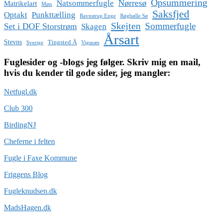
Opsummering
Nørresø
Natsommerfugle
Matrikelart
Møn
Saksfjed
Optakt
Punkttælling
Ravnstrup Enge
Røgbølle Sø
Skejten
Sommerfugle
Set i DOF Storstrøm
Skagen
Årsart
Stevns
Tingsted Å
Sverige
Vigsnæs
Fuglesider og -blogs jeg følger. Skriv mig en mail,
hvis du kender til gode sider, jeg mangler:
Netfugl.dk
Club 300
BirdingNJ
Cheferne i felten
Fugle i Faxe Kommune
Friggens Blog
Fugleknudsen.dk
MadsHagen.dk