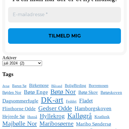
Arkiver
Tags
Birkemose
BoligBirding
Borremosen
Barup Sø
Avnø
Blåvand
Bøtø Nor
Bøtø Enge
Bøtø Skov
Bøtøskoven
Bøjden Nor
DK-art
Fladet
Dagsommerfugle
Feddet
Gedser Odde
Hamborgskoven
Flinthorne Odde
Kalløgrå
Hyllekrog
Hejrede Sø
Kratlusk
Hunså
Majbølle Nor
Maribosøerne
Maribo Søndersø