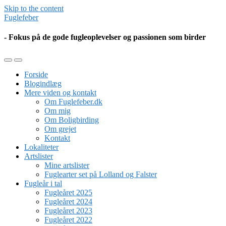
Skip to the content
Fuglefeber
- Fokus på de gode fugleoplevelser og passionen som birder
Toggle
Toggle
the
the
Forside
mobile
search
Blogindlæg
menu
field
Mere viden og kontakt
Om Fuglefeber.dk
Om mig
Om Boligbirding
Om grejet
Kontakt
Lokaliteter
Artslister
Mine artslister
Fuglearter set på Lolland og Falster
Fugleår i tal
Fugleåret 2025
Fugleåret 2024
Fugleåret 2023
Fugleåret 2022