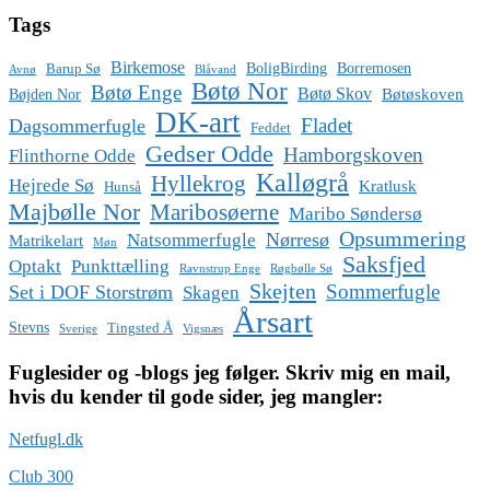
Tags
Birkemose
BoligBirding
Borremosen
Barup Sø
Avnø
Blåvand
Bøtø Nor
Bøtø Enge
Bøtø Skov
Bøtøskoven
Bøjden Nor
DK-art
Fladet
Dagsommerfugle
Feddet
Gedser Odde
Hamborgskoven
Flinthorne Odde
Kalløgrå
Hyllekrog
Hejrede Sø
Kratlusk
Hunså
Majbølle Nor
Maribosøerne
Maribo Søndersø
Opsummering
Nørresø
Natsommerfugle
Matrikelart
Møn
Saksfjed
Optakt
Punkttælling
Ravnstrup Enge
Røgbølle Sø
Skejten
Sommerfugle
Set i DOF Storstrøm
Skagen
Årsart
Stevns
Tingsted Å
Sverige
Vigsnæs
Fuglesider og -blogs jeg følger. Skriv mig en mail,
hvis du kender til gode sider, jeg mangler:
Netfugl.dk
Club 300