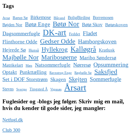
Tags
Birkemose
BoligBirding
Borremosen
Barup Sø
Avnø
Blåvand
Bøtø Nor
Bøtø Enge
Bøtø Skov
Bøtøskoven
Bøjden Nor
DK-art
Fladet
Dagsommerfugle
Feddet
Gedser Odde
Hamborgskoven
Flinthorne Odde
Kalløgrå
Hyllekrog
Hejrede Sø
Kratlusk
Hunså
Majbølle Nor
Maribosøerne
Maribo Søndersø
Opsummering
Nørresø
Natsommerfugle
Matrikelart
Møn
Saksfjed
Optakt
Punkttælling
Ravnstrup Enge
Røgbølle Sø
Skejten
Sommerfugle
Set i DOF Storstrøm
Skagen
Årsart
Stevns
Tingsted Å
Sverige
Vigsnæs
Fuglesider og -blogs jeg følger. Skriv mig en mail,
hvis du kender til gode sider, jeg mangler:
Netfugl.dk
Club 300