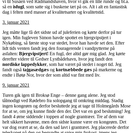
vi til Susåen ved Rådmandshaven, hvor vi gik en lille runde og bl.a.
så en
isfugl
, som satte sig i buskene tæt på os. Alt i alt en fantastisk
dag i felten med masser af kvalitetsarter og kvalitetstid.
3. januar 2021
Jeg måtte lige få det sidste ud af juleferien og kørte derfor på tur
igen. Min fugleven Simon havde spottet en bjergvipstjert i
Nykøbing, så første stop var stedet, hvor han havde set den. Efter
lidt tids venten fandt jeg den fouragerende i vandpytterne på
asfalten:
Bjergvipstjert!
En fugl, der altid gør mig glad. Jeg kørte
derefter videre til Gedser Lystbådehavn, hvor jeg fandt den
nordiske lappedykker
, som har været på stedet i noget tid. Jeg
fandt også
tajgasædgæs
og
kortnæbbede gæs
på markerne og
endte i Bøtø Nor, hvor der som altid var fint med liv.
9. januar 2021
Turen gik igen til Broksø Enge – denne gang alene. Jeg stod
tålmodigt ved Rødebro fra solopgang til omkring middag. Stadig
ingen kongeørn og derfor besluttede jeg at tage til Holmegårds Mose
for at se, om jeg kunne finde den der. Det var en god beslutning! Jeg
fandt 4 ørne siddende i toppen af nogle grantræer. Tre af dem var
helt sikkert havørne, men den sidste kunne være en kongeørn. Det
var dog svært at se, da den sad lavt i grantræet. Jeg placerede derfor
teleskopet på den og begyndte at spise min frokost, imens jeg