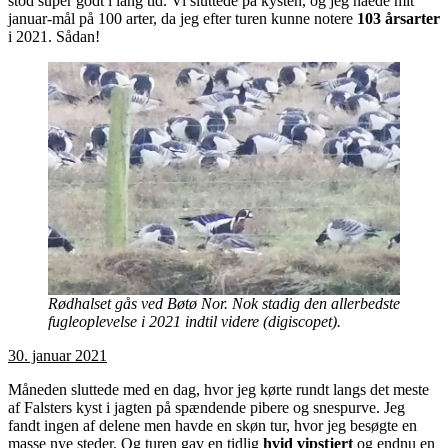
stod super godt i lang tid. Vi sluttede på kysten, og jeg nåede mit
januar-mål på 100 arter, da jeg efter turen kunne notere
103 årsarter
i 2021. Sådan!
Rødhalset gås ved Bøtø Nor. Nok stadig den allerbedste
fugleoplevelse i 2021 indtil videre (digiscopet).
30. januar 2021
Måneden sluttede med en dag, hvor jeg kørte rundt langs det meste
af Falsters kyst i jagten på spændende pibere og snespurve. Jeg
fandt ingen af delene men havde en skøn tur, hvor jeg besøgte en
masse nye steder. Og turen gav en tidlig
hvid vipstjert
og endnu en