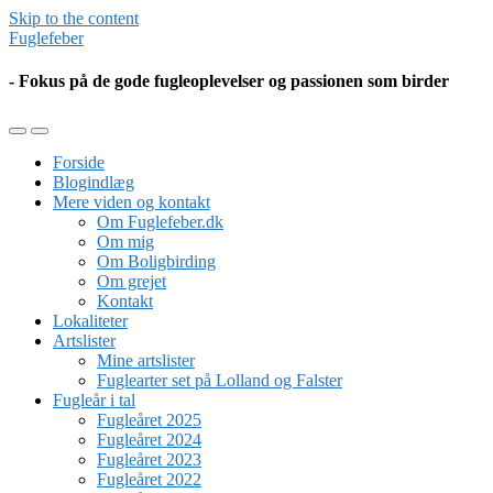
Skip to the content
Fuglefeber
- Fokus på de gode fugleoplevelser og passionen som birder
Toggle
Toggle
the
the
Forside
mobile
search
Blogindlæg
menu
field
Mere viden og kontakt
Om Fuglefeber.dk
Om mig
Om Boligbirding
Om grejet
Kontakt
Lokaliteter
Artslister
Mine artslister
Fuglearter set på Lolland og Falster
Fugleår i tal
Fugleåret 2025
Fugleåret 2024
Fugleåret 2023
Fugleåret 2022