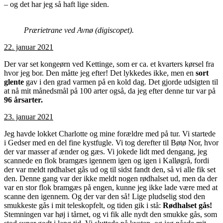
– og det har jeg så haft lige siden.
Prærietrane ved Avnø (digiscopet).
22. januar 2021
Der var set kongeørn ved Kettinge, som er ca. et kvarters kørsel fra
hvor jeg bor. Den måtte jeg efter! Det lykkedes ikke, men en
sort
glente
gav i den grad varmen på en kold dag. Det gjorde udsigten til
at nå mit månedsmål på 100 arter også, da jeg efter denne tur var på
96 årsarter.
23. januar 2021
Jeg havde lokket Charlotte og mine forældre med på tur. Vi startede
i Gedser med en del fine kystfugle. Vi tog derefter til Bøtø Nor, hvor
der var masser af ænder og gæs. Vi jokede lidt med dengang, jeg
scannede en flok bramgæs igennem igen og igen i Kalløgrå, fordi
der var meldt rødhalset gås ud og til sidst fandt den, så vi alle fik set
den. Denne gang var der ikke meldt nogen rødhalset ud, men da der
var en stor flok bramgæs på engen, kunne jeg ikke lade være med at
scanne den igennem. Og der var den så! Lige pludselig stod den
smukkeste gås i mit teleskopfelt, og tiden gik i stå:
Rødhalset gås!
Stemningen var høj i tårnet, og vi fik alle nydt den smukke gås, som