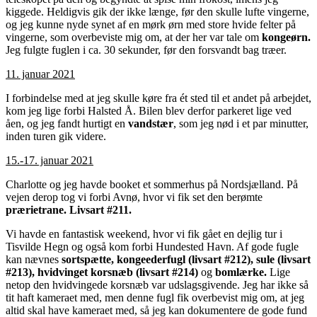
kiggede. Heldigvis gik der ikke længe, før den skulle lufte vingerne,
og jeg kunne nyde synet af en mørk ørn med store hvide felter på
vingerne, som overbeviste mig om, at der her var tale om
kongeørn.
Jeg fulgte fuglen i ca. 30 sekunder, før den forsvandt bag træer.
11. januar 2021
I forbindelse med at jeg skulle køre fra ét sted til et andet på arbejdet,
kom jeg lige forbi Halsted Å. Bilen blev derfor parkeret lige ved
åen, og jeg fandt hurtigt en
vandstær
, som jeg nød i et par minutter,
inden turen gik videre.
15.-17. januar 2021
Charlotte og jeg havde booket et sommerhus på Nordsjælland. På
vejen derop tog vi forbi Avnø, hvor vi fik set den berømte
prærietrane.
Livsart #211.
Vi havde en fantastisk weekend, hvor vi fik gået en dejlig tur i
Tisvilde Hegn og også kom forbi Hundested Havn. Af gode fugle
kan nævnes
sortspætte, kongeederfugl (livsart #212), sule
(livsart
#21
3),
hvidvinget korsnæb
(livsart #21
4)
og
bomlærke.
Lige
netop den hvidvingede korsnæb var udslagsgivende. Jeg har ikke så
tit haft kameraet med, men denne fugl fik overbevist mig om, at jeg
altid skal have kameraet med, så jeg kan dokumentere de gode fund