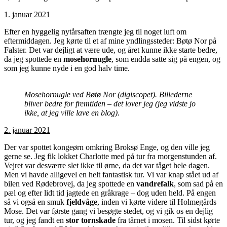
1. januar 2021
Efter en hyggelig nytårsaften trængte jeg til noget luft om
eftermiddagen. Jeg kørte til et af mine yndlingssteder: Bøtø Nor på
Falster. Det var dejligt at være ude, og året kunne ikke starte bedre,
da jeg spottede en
mosehornugle
, som endda satte sig på engen, og
som jeg kunne nyde i en god halv time.
Mosehornugle ved Bøtø Nor (digiscopet). Billederne
bliver bedre for fremtiden – det lover jeg (jeg vidste jo
ikke, at jeg ville lave en blog).
2. januar 2021
Der var spottet kongeørn omkring Broksø Enge, og den ville jeg
gerne se. Jeg fik lokket Charlotte med på tur fra morgenstunden af.
Vejret var desværre slet ikke til ørne, da det var tåget hele dagen.
Men vi havde alligevel en helt fantastisk tur. Vi var knap stået ud af
bilen ved Rødebrovej, da jeg spottede en
vandrefalk
, som sad på en
pæl og efter lidt tid jagtede en gråkrage – dog uden held. På engen
så vi også en smuk
fjeldvåge
, inden vi kørte videre til Holmegårds
Mose. Det var første gang vi besøgte stedet, og vi gik os en dejlig
tur, og jeg fandt en
stor tornskade
fra tårnet i mosen. Til sidst kørte