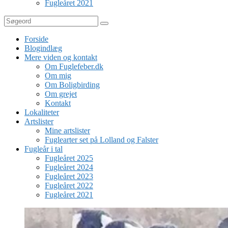
Fugleåret 2021
Søg
Forside
Blogindlæg
Mere viden og kontakt
Om Fuglefeber.dk
Om mig
Om Boligbirding
Om grejet
Kontakt
Lokaliteter
Artslister
Mine artslister
Fuglearter set på Lolland og Falster
Fugleår i tal
Fugleåret 2025
Fugleåret 2024
Fugleåret 2023
Fugleåret 2022
Fugleåret 2021