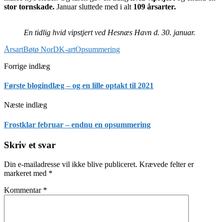
stor tornskade.
Januar sluttede med i alt
109 årsarter.
En tidlig hvid vipstjert ved Hesnæs Havn d. 30. januar.
Årsart
Bøtø Nor
DK-art
Opsummering
Forrige indlæg
Første blogindlæg – og en lille optakt til 2021
Næste indlæg
Frostklar februar – endnu en opsummering
Skriv et svar
Din e-mailadresse vil ikke blive publiceret.
Krævede felter er
markeret med
*
Kommentar
*