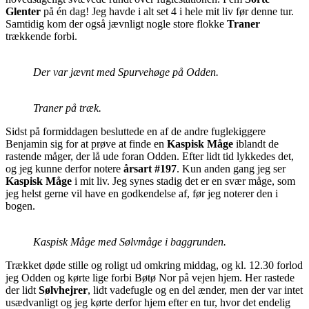
Glenter
på én dag! Jeg havde i alt set 4 i hele mit liv før denne tur.
Samtidig kom der også jævnligt nogle store flokke
Traner
trækkende forbi.
Der var jævnt med Spurvehøge på Odden.
Traner på træk.
Sidst på formiddagen besluttede en af de andre fuglekiggere
Benjamin sig for at prøve at finde en
Kaspisk Måge
iblandt de
rastende måger, der lå ude foran Odden. Efter lidt tid lykkedes det,
og jeg kunne derfor notere
årsart #197
. Kun anden gang jeg ser
Kaspisk Måge
i mit liv. Jeg synes stadig det er en svær måge, som
jeg helst gerne vil have en godkendelse af, før jeg noterer den i
bogen.
Kaspisk Måge med Sølvmåge i baggrunden.
Trækket døde stille og roligt ud omkring middag, og kl. 12.30 forlod
jeg Odden og kørte lige forbi Bøtø Nor på vejen hjem. Her rastede
der lidt
Sølvhejrer
, lidt vadefugle og en del ænder, men der var intet
usædvanligt og jeg kørte derfor hjem efter en tur, hvor det endelig