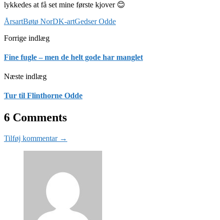
lykkedes at få set mine første kjover 😊
Årsart
Bøtø Nor
DK-art
Gedser Odde
Forrige indlæg
Fine fugle – men de helt gode har manglet
Næste indlæg
Tur til Flinthorne Odde
6 Comments
Tilføj kommentar →