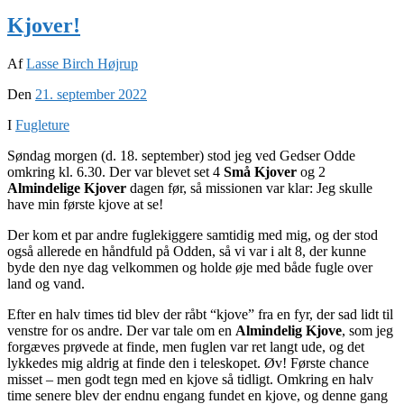
Kjover!
Af
Lasse Birch Højrup
Den
21. september 2022
I
Fugleture
Søndag morgen (d. 18. september) stod jeg ved Gedser Odde
omkring kl. 6.30. Der var blevet set 4
Små Kjover
og 2
Almindelige Kjover
dagen før, så missionen var klar: Jeg skulle
have min første kjove at se!
Der kom et par andre fuglekiggere samtidig med mig, og der stod
også allerede en håndfuld på Odden, så vi var i alt 8, der kunne
byde den nye dag velkommen og holde øje med både fugle over
land og vand.
Efter en halv times tid blev der råbt “kjove” fra en fyr, der sad lidt til
venstre for os andre. Der var tale om en
Almindelig Kjove
, som jeg
forgæves prøvede at finde, men fuglen var ret langt ude, og det
lykkedes mig aldrig at finde den i teleskopet. Øv! Første chance
misset – men godt tegn med en kjove så tidligt. Omkring en halv
time senere blev der endnu engang fundet en kjove, og denne gang