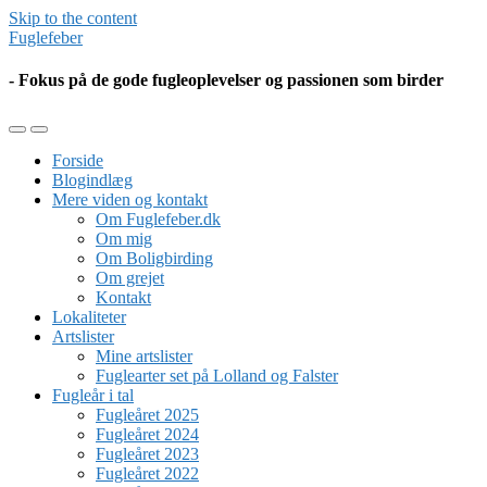
Skip to the content
Fuglefeber
- Fokus på de gode fugleoplevelser og passionen som birder
Toggle
Toggle
the
the
Forside
mobile
search
Blogindlæg
menu
field
Mere viden og kontakt
Om Fuglefeber.dk
Om mig
Om Boligbirding
Om grejet
Kontakt
Lokaliteter
Artslister
Mine artslister
Fuglearter set på Lolland og Falster
Fugleår i tal
Fugleåret 2025
Fugleåret 2024
Fugleåret 2023
Fugleåret 2022