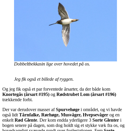
Dobbeltbekkasin lige over hovedet på os.
Jeg fik også et billede af ryggen.
Og jeg fik også et par forventede årsarter, da der både kom
Knortegås (årsart #195)
og
Rødstrubet Lom (årsart #196)
trækkende forbi.
Der var derudover masser af
Spurvehøge
i området, og vi havde
også lidt
Tårnfalke, Rørhøge, Musvåger, Hvepsevåger
og en
enkelt
Rød Glente
. Der kom endda yderligere 3
Sorte Glenter
i
bogen senere på dagen, som dog holdt sig et stykke væk fra os, og
hovedsageligt svævede rundt over fuglestationen. Fem
Sorte