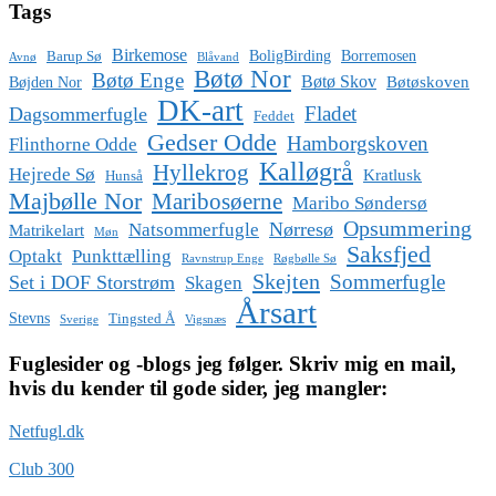
Tags
Birkemose
BoligBirding
Borremosen
Barup Sø
Avnø
Blåvand
Bøtø Nor
Bøtø Enge
Bøtø Skov
Bøtøskoven
Bøjden Nor
DK-art
Fladet
Dagsommerfugle
Feddet
Gedser Odde
Hamborgskoven
Flinthorne Odde
Kalløgrå
Hyllekrog
Hejrede Sø
Kratlusk
Hunså
Majbølle Nor
Maribosøerne
Maribo Søndersø
Opsummering
Nørresø
Natsommerfugle
Matrikelart
Møn
Saksfjed
Optakt
Punkttælling
Ravnstrup Enge
Røgbølle Sø
Skejten
Sommerfugle
Set i DOF Storstrøm
Skagen
Årsart
Stevns
Tingsted Å
Sverige
Vigsnæs
Fuglesider og -blogs jeg følger. Skriv mig en mail,
hvis du kender til gode sider, jeg mangler:
Netfugl.dk
Club 300