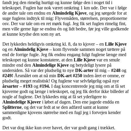
fandt jeg den rimelig hurtigt og kunne følge den i noget tid i
teleskopet. Fuglen har nok været omkring 1 km ude. Der var i følge
de andre tale om endnu en
Almindelig Kjove
, og jeg sørgede for at
suge fuglens indtryk til mig: Flyvemåden, størrelsen, proportionerne
osv. Der var tale om en ret mørk fugl. Jeg fik set fuglen rimelig fint,
men ville gerne lige se endnu én og lidt bedre, før jeg ville godkende
at kunne krydse den som ny art.
Det lykkedes heldigvis omkring kl. 8, da to kjover – en
Lille Kjove
og en
Almindelig Kjove
– kom flyvende sammen noget tættere på
end de forrige fugle. Jeg fik endnu engang fulgt fuglene længe med
teleskopet og kunne konstatere, at den
Lille Kjove
var en smule
mindre end den
Almindelige Kjove
og betydeligt lysere på
undersiden. Så var der pludselig to nye
DK-arter
til mig –
#248
og
#249!
Årsmålet om at nå min
DK-art #250
inden året er omme, er
pludselig meget realistisk! Og fuglene var selvfølgelig også nye
årsarter – #193
og
#194.
I dag koncentrerede jeg mig om at få set
kjoverne godt og længe i teleskopet, og jeg fik derfor ikke billeder af
nogle af fuglene. Det lykkedes mig at få set yderligere to
Almindelige Kjover
i løbet af dagen. Den ene jagede endda en
Splitterne
, og det var fedt at se den adfærd samt at kunne
sammenligne kjovens størrelse med en fugl jeg i forvejen kender
godt.
Det var dog ikke kun over havet, der var godt gang i trækket.