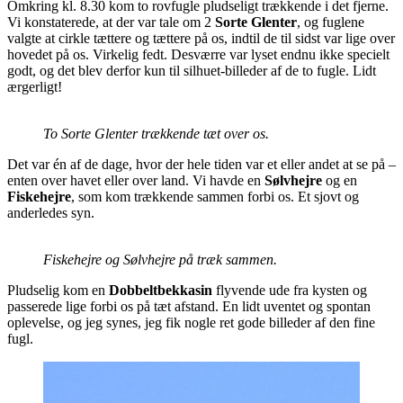
Omkring kl. 8.30 kom to rovfugle pludseligt trækkende i det fjerne.
Vi konstaterede, at der var tale om 2
Sorte Glenter
, og fuglene
valgte at cirkle tættere og tættere på os, indtil de til sidst var lige over
hovedet på os. Virkelig fedt. Desværre var lyset endnu ikke specielt
godt, og det blev derfor kun til silhuet-billeder af de to fugle. Lidt
ærgerligt!
To Sorte Glenter trækkende tæt over os.
Det var én af de dage, hvor der hele tiden var et eller andet at se på –
enten over havet eller over land. Vi havde en
Sølvhejre
og en
Fiskehejre
, som kom trækkende sammen forbi os. Et sjovt og
anderledes syn.
Fiskehejre og Sølvhejre på træk sammen.
Pludselig kom en
Dobbeltbekkasin
flyvende ude fra kysten og
passerede lige forbi os på tæt afstand. En lidt uventet og spontan
oplevelse, og jeg synes, jeg fik nogle ret gode billeder af den fine
fugl.