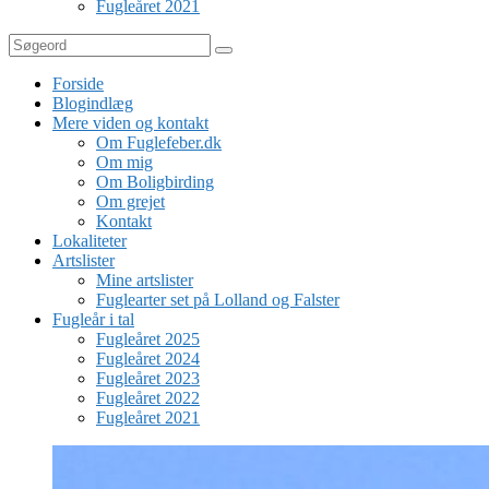
Fugleåret 2021
Søg
Forside
Blogindlæg
Mere viden og kontakt
Om Fuglefeber.dk
Om mig
Om Boligbirding
Om grejet
Kontakt
Lokaliteter
Artslister
Mine artslister
Fuglearter set på Lolland og Falster
Fugleår i tal
Fugleåret 2025
Fugleåret 2024
Fugleåret 2023
Fugleåret 2022
Fugleåret 2021