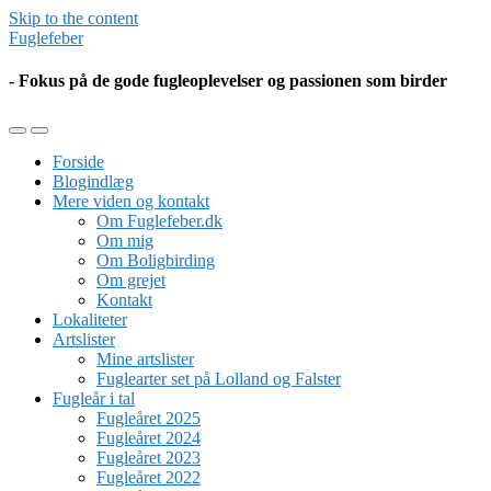
Skip to the content
Fuglefeber
- Fokus på de gode fugleoplevelser og passionen som birder
Toggle
Toggle
the
the
Forside
mobile
search
Blogindlæg
menu
field
Mere viden og kontakt
Om Fuglefeber.dk
Om mig
Om Boligbirding
Om grejet
Kontakt
Lokaliteter
Artslister
Mine artslister
Fuglearter set på Lolland og Falster
Fugleår i tal
Fugleåret 2025
Fugleåret 2024
Fugleåret 2023
Fugleåret 2022