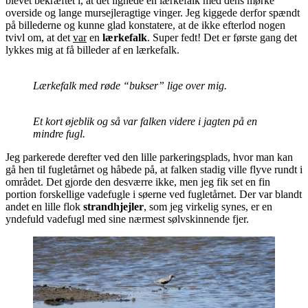
blevet bekræftet i, at det lignede en lærkefalk med dens mørke
overside og lange mursejleragtige vinger. Jeg kiggede derfor spændt
på billederne og kunne glad konstatere, at de ikke efterlod nogen
tvivl om, at det
var
en
lærkefalk
. Super fedt! Det er første gang det
lykkes mig at få billeder af en lærkefalk.
Lærkefalk med røde “bukser” lige over mig.
Et kort øjeblik og så var falken videre i jagten på en
mindre fugl.
Jeg parkerede derefter ved den lille parkeringsplads, hvor man kan
gå hen til fugletårnet og håbede på, at falken stadig ville flyve rundt i
området. Det gjorde den desværre ikke, men jeg fik set en fin
portion forskellige vadefugle i søerne ved fugletårnet. Der var blandt
andet en lille flok
strandhjejler
, som jeg virkelig synes, er en
yndefuld vadefugl med sine nærmest sølvskinnende fjer.