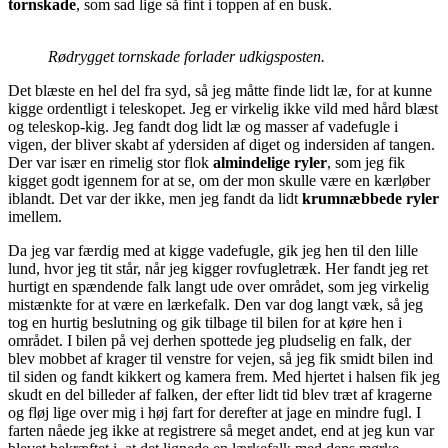
tornskade
, som sad lige så fint i toppen af en busk.
Rødrygget tornskade forlader udkigsposten.
Det blæste en hel del fra syd, så jeg måtte finde lidt læ, for at kunne
kigge ordentligt i teleskopet. Jeg er virkelig ikke vild med hård blæst
og teleskop-kig. Jeg fandt dog lidt læ og masser af vadefugle i
vigen, der bliver skabt af ydersiden af diget og indersiden af tangen.
Der var især en rimelig stor flok
almindelige ryler
, som jeg fik
kigget godt igennem for at se, om der mon skulle være en kærløber
iblandt. Det var der ikke, men jeg fandt da lidt
krumnæbbede ryler
imellem.
Da jeg var færdig med at kigge vadefugle, gik jeg hen til den lille
lund, hvor jeg tit står, når jeg kigger rovfugletræk. Her fandt jeg ret
hurtigt en spændende falk langt ude over området, som jeg virkelig
mistænkte for at være en lærkefalk. Den var dog langt væk, så jeg
tog en hurtig beslutning og gik tilbage til bilen for at køre hen i
området. I bilen på vej derhen spottede jeg pludselig en falk, der
blev mobbet af krager til venstre for vejen, så jeg fik smidt bilen ind
til siden og fandt kikkert og kamera frem. Med hjertet i halsen fik jeg
skudt en del billeder af falken, der efter lidt tid blev træt af kragerne
og fløj lige over mig i høj fart for derefter at jage en mindre fugl. I
farten nåede jeg ikke at registrere så meget andet, end at jeg kun var