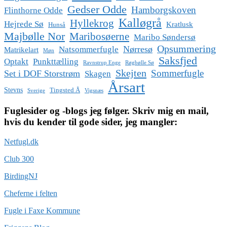
Gedser Odde
Hamborgskoven
Flinthorne Odde
Kalløgrå
Hyllekrog
Hejrede Sø
Kratlusk
Hunså
Majbølle Nor
Maribosøerne
Maribo Søndersø
Opsummering
Nørresø
Natsommerfugle
Matrikelart
Møn
Saksfjed
Optakt
Punkttælling
Ravnstrup Enge
Røgbølle Sø
Skejten
Sommerfugle
Set i DOF Storstrøm
Skagen
Årsart
Stevns
Tingsted Å
Sverige
Vigsnæs
Fuglesider og -blogs jeg følger. Skriv mig en mail,
hvis du kender til gode sider, jeg mangler:
Netfugl.dk
Club 300
BirdingNJ
Cheferne i felten
Fugle i Faxe Kommune