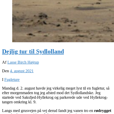
Dejlig tur til Sydlolland
Af
Lasse Birch Højrup
Den
4. august 2021
I
Fugleture
Mandag d. 2. august havde jeg virkelig meget lyst til en fugletur, så
efter morgenmaden tog jeg afsted mod det Sydlollandske. Jeg
startede ved Saksfjed-Hyllekrog og parkerede ude ved Hyllekrog-
tangen omkring kl. 9.
Langs med grusvejen på vej derud fandt jeg vanen tro en
rødrygget