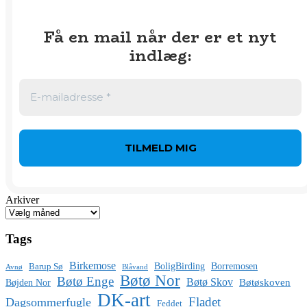
Få en mail når der er et nyt
indlæg
:
Arkiver
Tags
Birkemose
BoligBirding
Borremosen
Barup Sø
Avnø
Blåvand
Bøtø Nor
Bøtø Enge
Bøtø Skov
Bøtøskoven
Bøjden Nor
DK-art
Fladet
Dagsommerfugle
Feddet