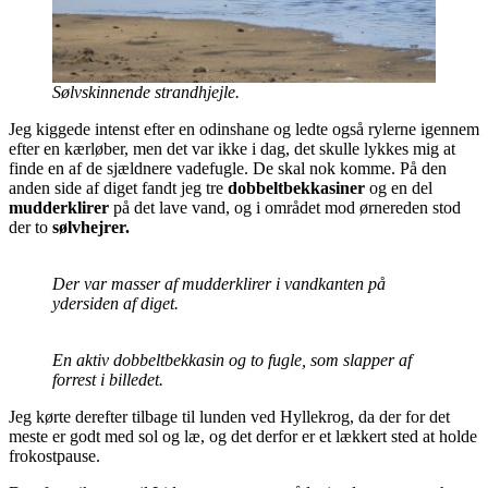
Sølvskinnende strandhjejle.
Jeg kiggede intenst efter en odinshane og ledte også rylerne igennem
efter en kærløber, men det var ikke i dag, det skulle lykkes mig at
finde en af de sjældnere vadefugle. De skal nok komme. På den
anden side af diget fandt jeg tre
dobbeltbekkasiner
og en del
mudderklirer
på det lave vand, og i området mod ørnereden stod
der to
sølvhejrer.
Der var masser af mudderklirer i vandkanten på
ydersiden af diget.
En aktiv dobbeltbekkasin og to fugle, som slapper af
forrest i billedet.
Jeg kørte derefter tilbage til lunden ved Hyllekrog, da der for det
meste er godt med sol og læ, og det derfor er et lækkert sted at holde
frokostpause.