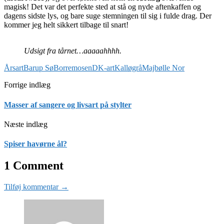
magisk! Det var det perfekte sted at stå og nyde aftenkaffen og
dagens sidste lys, og bare suge stemningen til sig i fulde drag. Der
kommer jeg helt sikkert tilbage til snart!
Udsigt fra tårnet…aaaaahhhh.
Årsart
Barup Sø
Borremosen
DK-art
Kalløgrå
Majbølle Nor
Forrige indlæg
Masser af sangere og livsart på stylter
Næste indlæg
Spiser havørne ål?
1 Comment
Tilføj kommentar →