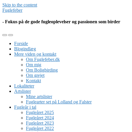
Skip to the content
Fuglefeber
- Fokus på de gode fugleoplevelser og passionen som birder
Toggle
Toggle
the
the
Forside
mobile
search
Blogindlæg
menu
field
Mere viden og kontakt
Om Fuglefeber.dk
Om mig
Om Boligbirding
Om grejet
Kontakt
Lokaliteter
Artslister
Mine artslister
Fuglearter set på Lolland og Falster
Fugleår i tal
Fugleåret 2025
Fugleåret 2024
Fugleåret 2023
Fugleåret 2022