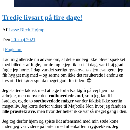
Tredje livsart på fire dage!
Af
Lasse Birch Højrup
Den
20. maj 2021
I
Fugleture
Lad mig allerede nu advare om, at dette indlæg ikke bliver spækket
med billeder af fugle, for de fugle jeg fik “set” i dag, var i høj grad
fugle jeg hørte. I dag var det særligt rørskovens stjernesangere, jeg
fik hygget mig med – og sørme om ikke det resulterede i endnu en
livsart. Det kører sgu da meget godt for tiden! 😎
Jeg startede faktisk med at tage forbi Kalløgrå på vej hjem fra
arbejde, men udover den
rødhovedede and
, som jeg fandt i
lørdags, og de to
sorthovedede måger
var der faktisk ikke særlig
meget liv. Jeg kørte derfor videre til Majbølle Nor, hvor jeg fandt en
lille præstekrave
, men hvor der heller ikke var så meget gang i den.
Jeg tog derfor hjem og spiste lidt aftensmad med min søde kone,
inden jeg var videre på farten med aftenkaffen i rygsækken. Jeg