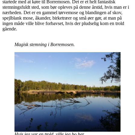
startede med at køre til Borremosen. Det er et helt fantastisk
stemningsfuldt sted, som bør opleves på denne årstid, hvis man er i
nærheden. Det er en gammel tørvemose og blandingen af skov,
spejlblank mose, åkander, birketræer og små øer gør, at man på
ingen måde ville blive forbavset, hvis der pludselig kom en trold
gående.
Magisk stemning i Borremosen.
Hvis jeg var en trold, ville jeg bo her.