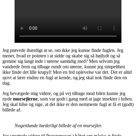
Jeg prøvede ihærdigt at se, om ikke jeg kunne finde fuglen. Jeg
mener, hvad er pointen i at sidde og skabe sig så højlydt og så
gemme sig langt inde i rørene samtidig med? Men selvom jeg
vandrede frem og tilbage rundt om rørene, kunne jeg simpelthen
ikke finde det lille krapyl! Men en fed oplevelse var det. Det er altid
sjovt at lære endnu en fugl at kende, og jeg skal nok finde den en
dag.
Jeg bevægede mig videre, og på vej tilbage mod bilen kunne jeg
nyde
mursejlerne
, som var godt i gang med at jage insekter i luften.
Jeg skal hilse og sige, at det ikke er den nemmeste fugl at få et (godt)
billede af.
Nogenlunde hæderligt billede af en mursejler.
Jeg smuttede videre til Præstemosen i håbet om måske at finde