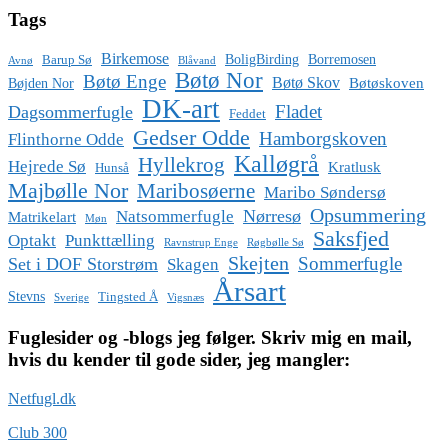
Tags
Birkemose
BoligBirding
Borremosen
Barup Sø
Avnø
Blåvand
Bøtø Nor
Bøtø Enge
Bøtø Skov
Bøtøskoven
Bøjden Nor
DK-art
Fladet
Dagsommerfugle
Feddet
Gedser Odde
Hamborgskoven
Flinthorne Odde
Kalløgrå
Hyllekrog
Hejrede Sø
Kratlusk
Hunså
Majbølle Nor
Maribosøerne
Maribo Søndersø
Opsummering
Nørresø
Natsommerfugle
Matrikelart
Møn
Saksfjed
Optakt
Punkttælling
Ravnstrup Enge
Røgbølle Sø
Skejten
Sommerfugle
Set i DOF Storstrøm
Skagen
Årsart
Stevns
Tingsted Å
Sverige
Vigsnæs
Fuglesider og -blogs jeg følger. Skriv mig en mail,
hvis du kender til gode sider, jeg mangler:
Netfugl.dk
Club 300