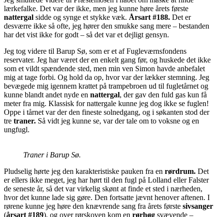
lærkefalke. Det var der ikke, men jeg kunne høre årets første
nattergal
sidde og synge et stykke væk.
Årsart #188.
Det er
desværre ikke så ofte, jeg hører den smukke sang mere – bestanden
har det vist ikke for godt – så det var et dejligt gensyn.
Jeg tog videre til Barup Sø, som er et af Fugleværnsfondens
reservater. Jeg har været der en enkelt gang før, og huskede det ikke
som et vildt spændende sted, men min ven Simon havde anbefalet
mig at tage forbi. Og hold da op, hvor var der lækker stemning. Jeg
bevægede mig igennem krattet på trampebroen ud til fugletårnet og
kunne blandt andet nyde en
nattergal
, der gav den fuld gas kun få
meter fra mig. Klassisk for nattergale kunne jeg dog ikke se fuglen!
Oppe i tårnet var der den fineste solnedgang, og i søkanten stod der
tre
traner.
Så vidt jeg kunne se, var der tale om to voksne og en
ungfugl.
Traner i Barup Sø.
Pludselig hørte jeg den karakteristiske pauken fra en
rørdrum.
Det
er ellers ikke meget, jeg har hørt til den fugl på Lolland eller Falster
de seneste år, så det var virkelig skønt at finde et sted i nærheden,
hvor det kunne lade sig gøre. Den fortsatte jævnt henover aftenen. I
rørene kunne jeg høre den knævrende sang fra årets første
sivsanger
(
årsart #189
), og over rørskoven kom en
rørhøg
svævende –