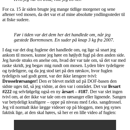
For ca. 15 år siden brugte jeg mange tidlige morgener og sene
aftener ved mosen, da det var et af mine absolutte yndlingssteder til
at fiske sudere.
Før i tiden var det dem her det handlede om, når jeg
gæstede Borremosen. En suder på knap 3 kg fra 2007.
I dag var det dog fuglene det handlede om, og lige så snart jeg
ankom til mosen, kunne jeg høre en højlydt fugl på den anden side.
Jeg havde straks en anelse om, hvad der var tale om, så det var med
raske skridt, jeg begav mig rundt om mosen. Lyden blev tydeligere
og tydeligere, og da jeg stod tæt på den rørskov, hvor fuglen
tydeligvis sad godt gemt, var der ikke længere tvivl:
Drosselrørsanger!
Den er blevet meldt ud på DOF-basen den
sidste uges tid, så jeg vidste, at den var i området. Det var
livsart
#222
og selvfølgelig også en ny
årsart
–
#187
. Der var slet ingen
tvivl om, at der ikke var tale om en rørsanger eller lignende. Sangen
var betydeligt kraftigere – oppe på niveau med f.eks. sangdrossel.
Jeg vil normalt ikke lægge videoer op på bloggen, men jeg synes
faktisk lige, at den skal høres, så her er en lille video af fuglen: