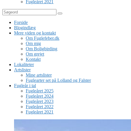
Fugleåret 2021
Søg
Forside
Blogindlæg
Mere viden og kontakt
Om Fuglefeber.dk
Om mig
Om Boligbirding
Om grejet
Kontakt
Lokaliteter
Artslister
Mine artslister
Fuglearter set på Lolland og Falster
Fugleår i tal
Fugleåret 2025
Fugleåret 2024
Fugleåret 2023
Fugleåret 2022
Fugleåret 2021