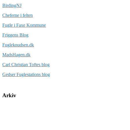
BirdingNJ
Cheferne i felten
Fugle i Faxe Kommune
Friggens Blog
Fugleknudsen.dk
MadsHagen.dk
Carl Christian Toftes blog
Gedser Fuglestations blog
Arkiv
august 2026
(2)
juli 2026
(1)
juni 2026
(5)
maj 2026
(3)
april 2026
(3)