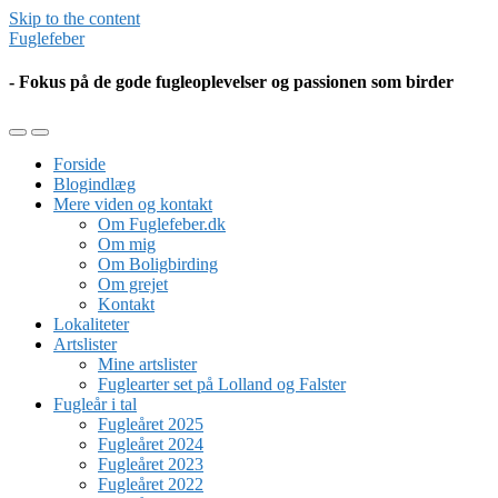
Skip to the content
Fuglefeber
- Fokus på de gode fugleoplevelser og passionen som birder
Toggle
Toggle
the
the
Forside
mobile
search
Blogindlæg
menu
field
Mere viden og kontakt
Om Fuglefeber.dk
Om mig
Om Boligbirding
Om grejet
Kontakt
Lokaliteter
Artslister
Mine artslister
Fuglearter set på Lolland og Falster
Fugleår i tal
Fugleåret 2025
Fugleåret 2024
Fugleåret 2023
Fugleåret 2022