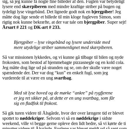
sig, så jeg kunne få nogle fine billeder af den. Fuglen var betydeligt
lysere end
skærpiberen
med mindre kraftige striber på bugen og
tydeligt lyse vingebånd. Det lignede godt nok en
bjergpiber
! Jeg
måtte dog lige sende et billede til min kloge fugleven Simon, som
rigtig nok kunne bekræfte, at der var tale om
bjergpiber
. Super sejt!
Årsart # 221
og
DK-art
# 233.
Bjergpiber – lyse vingebånd og lysere underside med
mere utydelige striber sammenlignet med skærpiberen.
Så var missionen lykkedes, og vi kunne gå tilbage til bilen og nyde
frokosten, som bestod af hjemmebagte pizzasnegle og en kold cola.
Jeg måtte dog lige ud på stranden og se, om der skulle være noget
spændende der. Der var dog “kun” en enkelt fugl, som jeg
vurderede til at være en ung
svartbag
.
Med sit lyse hoved og de mørke “ankre” på rygfjerene
er jeg ret sikker på, at dette er en ung svartbag, som får
sig en fladfisk til frokost.
Så gik turen videre til Ålsgårde, hvor der over længere tid er blevet
spottet to
nøddekriger
. Selvom vi så en
nøddekrige
i sidste
weekend, ville vi begge gerne opleve den lidt bedre, så vi kørte de ti
minutter videre til Ålsgårde. Fuglene var blevet meldt ud så sent som