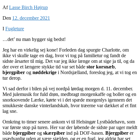
Af
Lasse Birch Højrup
Den
12. december 2021
I
Fugleture
…det’ nu man hygger sig bedst!
Jeg har en virkelig sej kone! Forleden dag spurgte Charlotte, om
ikke vi skulle tage en dag, hvor vi tog på familietur og fandt de
sidste årsarter til mig. Det var jeg ikke længe om at sige ja til, og da
der over et længere stykke tid var set både
stor korsnæb
,
bjergpiber
og
nøddekrige
i Nordsjælland, foreslog jeg, at vi tog en
tur derop.
Vi sad derfor i bilen på vej nordpå lørdag morgen d. 11. december.
Med julemusik for fuld drøn, medbragt morgenkaffe og boller og en
snorksovende Lærke, kørte vi i det spæde morgenlys igennem det
smukkeste danske vinterlandskab, hvor træerne var dækket af et fint
lag sne.
Omkring to timer senere ankom vi til Helsingør Lystbådehavn, som
var første stop på turen. Her var der løbende de sidste par uger meldt
både
bjergpiber
og
skærpiber
ind på DOF-basen.
Bjergpiber
er
usædvanlig uden at være sjælden, og er en fugl, jeg aldrig har set