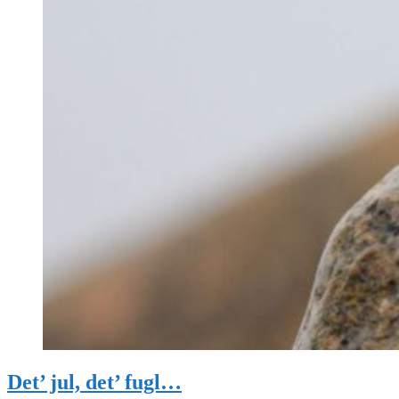
Det’ jul, det’ fugl…