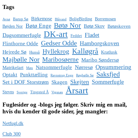
Tags
Birkemose
BoligBirding
Borremosen
Barup Sø
Avnø
Blåvand
Bøtø Nor
Bøtø Enge
Bøtø Skov
Bøtøskoven
Bøjden Nor
DK-art
Fladet
Dagsommerfugle
Feddet
Gedser Odde
Hamborgskoven
Flinthorne Odde
Kalløgrå
Hyllekrog
Hejrede Sø
Kratlusk
Hunså
Majbølle Nor
Maribosøerne
Maribo Søndersø
Opsummering
Nørresø
Natsommerfugle
Matrikelart
Møn
Saksfjed
Optakt
Punkttælling
Ravnstrup Enge
Røgbølle Sø
Skejten
Sommerfugle
Set i DOF Storstrøm
Skagen
Årsart
Stevns
Tingsted Å
Sverige
Vigsnæs
Fuglesider og -blogs jeg følger. Skriv mig en mail,
hvis du kender til gode sider, jeg mangler:
Netfugl.dk
Club 300