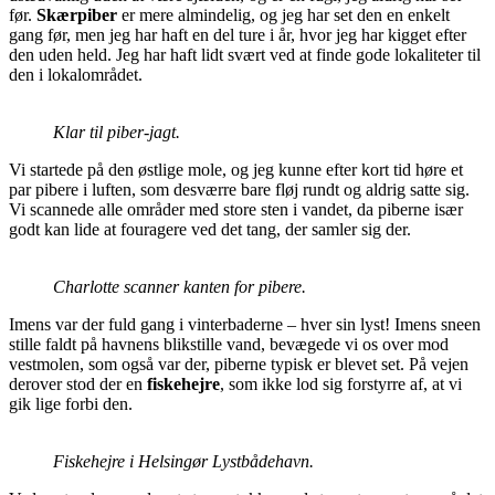
før.
Skærpiber
er mere almindelig, og jeg har set den en enkelt
gang før, men jeg har haft en del ture i år, hvor jeg har kigget efter
den uden held. Jeg har haft lidt svært ved at finde gode lokaliteter til
den i lokalområdet.
Klar til piber-jagt.
Vi startede på den østlige mole, og jeg kunne efter kort tid høre et
par pibere i luften, som desværre bare fløj rundt og aldrig satte sig.
Vi scannede alle områder med store sten i vandet, da piberne især
godt kan lide at fouragere ved det tang, der samler sig der.
Charlotte scanner kanten for pibere.
Imens var der fuld gang i vinterbaderne – hver sin lyst! Imens sneen
stille faldt på havnens blikstille vand, bevægede vi os over mod
vestmolen, som også var der, piberne typisk er blevet set. På vejen
derover stod der en
fiskehejre
, som ikke lod sig forstyrre af, at vi
gik lige forbi den.
Fiskehejre i Helsingør Lystbådehavn.