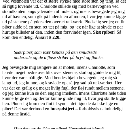
Ved vestmolen var der et større stykke med store sten og tang, så det
så rigtig lovende ud. Charlotte stillede sig med barnevognen ved
strandkanten langs ydersiden af molen, og imens bevægede jeg mig
ud af havnen, som gik på indersiden af molen, hvor jeg kunne kigge
ud på stenene på ydersiden over et rækværk. Pludselig ser jeg en fin
piber sidde på en sten ret tæt på mig, og jeg når lige at skyde et par
hurtige billeder af den, inden den forsvinder igen.
Skærpiber
! Så
kom den endelig.
Årsart # 220.
Skærpiber, som især kendes på den smudsede
underside og de diffuse striber på bryst og flanke.
Jeg bevægede mig længere ud af molen, imens Charlotte, som
havde meget bedre overblik over stenene, stod og guidede mig til,
hvor der var småfugle. Med hendes hjælp bevægede jeg mig så
langt ud, jeg kunne, og kravlede op, så jeg sad på rækværket. Her
var der en grålig og meget livlig fugl, der fløj rundt mellem stenene,
og jeg kunne kun se den engang imellem, imens Charlotte hele tiden
kunne følge den og derfor kunne guide mig til, hvor jeg skulle kigge
hen. Pludselig kom den fint til syne – det lignede da ikke lige en
piber! Det var derimod en
husrødstjert
– forholdsvis ualmindeligt
på denne årstid.
Hov det var da ikke en piber! Husrødstjert blandt