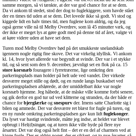
samme morgen, så vi tænkte, at der var god chance for at se dem.
Da vi ankom til stedet, stod der dog to fuglekiggere, som havde stået
der en times tid uden at se dem. Det lovede ikke så godt. Vi stod og
kiggede lidt en halv times tid, men fuglene kom aldrig, og da jeg
også gerne ville nå til Melby Overdrev, som lå 45 minutter væk, og
der ikke er meget lys at gøre godt med på denne tid af året, valgte vi
at køre videre uden at have set dem.
Turen mod Melby Overdrev bød på det smukkeste snelandskab
igennem nogle rigtig fine skove. Det var virkelig idyllisk. Vi ankom
kl. 14, hvor lyset allerede var begyndt at svinde. Der var i et stykke
tid, og så sent som den 9. december, jævnligt set en flok på ca. 15
store korsnæb
fouragere i fyrretræerne, lige omkring den
parkeringsplads man holder på helt ude ved vandet. Der virkede
desværre meget stille og dødt, og en runde langs buskadset ved
parkeringspladsen afslørede, at der umiddelbart ikke var nogle
korsnæb hjemme. Jeg håbede, at de måske ville komme forbi senere,
og gik derfor en god tur ud ved klitterne og stranden, da der både er
chance for
bjerglærke
og
snespurv
der. Imens satte Charlotte sig i
bilen og ammede. Der var desværre ret blæst for fugle på turen, og
en ny runde omkring parkeringspladsen gav kun lidt
fuglekonger
.
Da lyset var hastigt svindende, måtte jeg indse, at heldet var blevet
opbrugt i Hel(d)singør, og at turen ikke ville byde på flere nye
årsarter. Det var dog også helt fint – det er en del af charmen ved at
kigge fugle. Der er aldrig noget, der er sikkert, og to nye årsarter, så