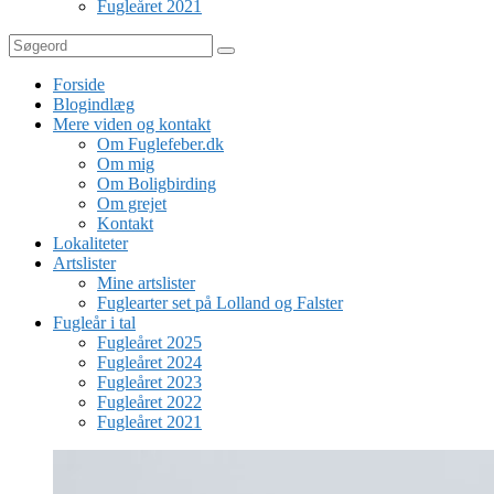
Fugleåret 2021
Søg
Forside
Blogindlæg
Mere viden og kontakt
Om Fuglefeber.dk
Om mig
Om Boligbirding
Om grejet
Kontakt
Lokaliteter
Artslister
Mine artslister
Fuglearter set på Lolland og Falster
Fugleår i tal
Fugleåret 2025
Fugleåret 2024
Fugleåret 2023
Fugleåret 2022
Fugleåret 2021