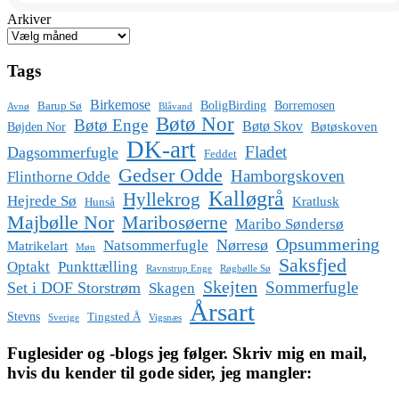
Arkiver
Tags
Birkemose
BoligBirding
Borremosen
Barup Sø
Avnø
Blåvand
Bøtø Nor
Bøtø Enge
Bøtø Skov
Bøtøskoven
Bøjden Nor
DK-art
Fladet
Dagsommerfugle
Feddet
Gedser Odde
Hamborgskoven
Flinthorne Odde
Kalløgrå
Hyllekrog
Hejrede Sø
Kratlusk
Hunså
Majbølle Nor
Maribosøerne
Maribo Søndersø
Opsummering
Nørresø
Natsommerfugle
Matrikelart
Møn
Saksfjed
Optakt
Punkttælling
Ravnstrup Enge
Røgbølle Sø
Skejten
Sommerfugle
Set i DOF Storstrøm
Skagen
Årsart
Stevns
Tingsted Å
Sverige
Vigsnæs
Fuglesider og -blogs jeg følger. Skriv mig en mail,
hvis du kender til gode sider, jeg mangler: