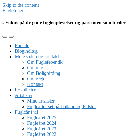
Skip to the content
Fuglefeber
- Fokus på de gode fugleoplevelser og passionen som birder
Toggle
Toggle
the
the
Forside
mobile
search
Blogindlæg
menu
field
Mere viden og kontakt
Om Fuglefeber.dk
Om mig
Om Boligbirding
Om grejet
Kontakt
Lokaliteter
Artslister
Mine artslister
Fuglearter set på Lolland og Falster
Fugleår i tal
Fugleåret 2025
Fugleåret 2024
Fugleåret 2023
Fugleåret 2022