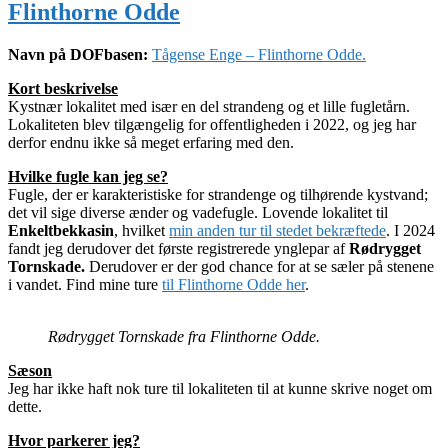
Flinthorne Odde
Navn på DOFbasen:
Tågense Enge – Flinthorne Odde.
Kort beskrivelse
Kystnær lokalitet med især en del strandeng og et lille fugletårn.
Lokaliteten blev tilgængelig for offentligheden i 2022, og jeg har
derfor endnu ikke så meget erfaring med den.
Hvilke fugle kan jeg se?
Fugle, der er karakteristiske for strandenge og tilhørende kystvand;
det vil sige diverse ænder og vadefugle. Lovende lokalitet til
Enkeltbekkasin
, hvilket
min anden tur til stedet bekræftede
. I 2024
fandt jeg derudover det første registrerede ynglepar af
Rødrygget
Tornskade.
Derudover er der god chance for at se sæler på stenene
i vandet. Find mine ture
til Flinthorne Odde her
.
Rødrygget Tornskade fra Flinthorne Odde.
Sæson
Jeg har ikke haft nok ture til lokaliteten til at kunne skrive noget om
dette.
Hvor parkerer jeg?